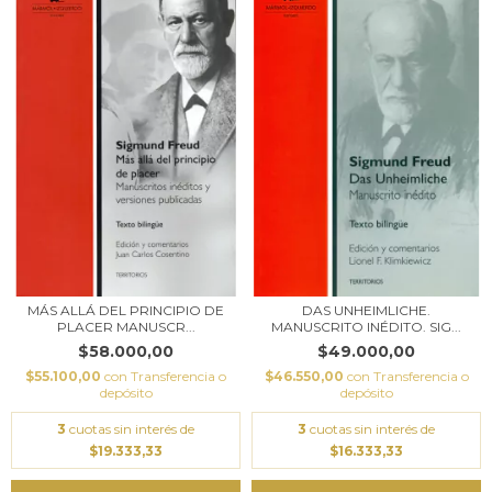
MÁS ALLÁ DEL PRINCIPIO DE
DAS UNHEIMLICHE.
PLACER MANUSCR...
MANUSCRITO INÉDITO. SIG...
$58.000,00
$49.000,00
$55.100,00
con
Transferencia o
$46.550,00
con
Transferencia o
depósito
depósito
3
cuotas sin interés de
3
cuotas sin interés de
$19.333,33
$16.333,33