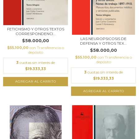
FETICHISMO Y OTROS TEXTOS
CORRESPONDENCI...
LAS NEUROPSICOSIS DE
$58.000,00
DEFENSA Y OTROS TEX...
$55.100,00
con
Transferencia o
$58.000,00
depósito
$55.100,00
con
Transferencia o
depósito
3
cuotas sin interés de
$19.333,33
3
cuotas sin interés de
$19.333,33
AGREGAR AL CARRITO
AGREGAR AL CARRITO