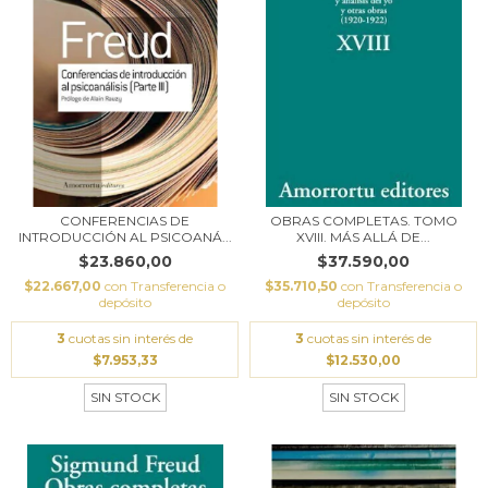
CONFERENCIAS DE
OBRAS COMPLETAS. TOMO
INTRODUCCIÓN AL PSICOANÁ...
XVIII. MÁS ALLÁ DE...
$23.860,00
$37.590,00
$22.667,00
con
Transferencia o
$35.710,50
con
Transferencia o
depósito
depósito
3
cuotas sin interés de
3
cuotas sin interés de
$7.953,33
$12.530,00
SIN STOCK
SIN STOCK