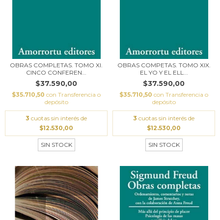
OBRAS COMPLETAS. TOMO XI.
OBRAS COMPETAS. TOMO XIX.
CINCO CONFEREN...
EL YO Y EL ELL...
$37.590,00
$37.590,00
$35.710,50
con
Transferencia o
$35.710,50
con
Transferencia o
depósito
depósito
3
cuotas sin interés de
3
cuotas sin interés de
$12.530,00
$12.530,00
SIN STOCK
SIN STOCK