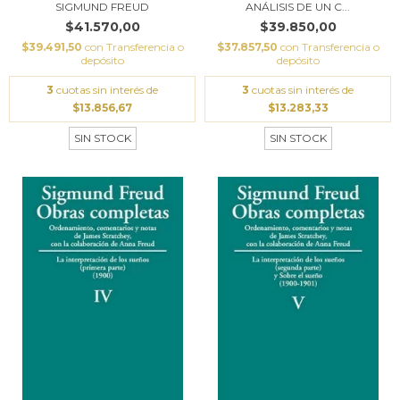
SIGMUND FREUD
ANÁLISIS DE UN C...
$41.570,00
$39.850,00
$39.491,50
con
Transferencia o
$37.857,50
con
Transferencia o
depósito
depósito
3
cuotas sin interés de
3
cuotas sin interés de
$13.856,67
$13.283,33
SIN STOCK
SIN STOCK