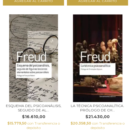
AGREGAR AL CARRITO
AGREGAR AL CARRITO
ESQUEMA DEL PSICOANÁLISIS,
LA TÉCNICA PSICOANALÍTICA.
SEGUIDO DE AL...
PRÓLOGO DE CH...
$16.610,00
$21.430,00
$15.779,50
con
Transferencia o
$20.358,50
con
Transferencia o
depósito
depósito