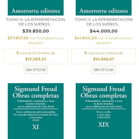
TOMO IV. LA INTERPRETACIÓN
TOMO V. LA INTERPRETACIÓN
DE LOS SUEÑOS...
DE LOS SUEÑOS...
$39.850,00
$44.000,00
$37.857,50
con
Transferencia o
$41.800,00
con
Transferencia o
depósito
depósito
3
cuotas sin interés de
3
cuotas sin interés de
$13.283,33
$14.666,67
SIN STOCK
SIN STOCK