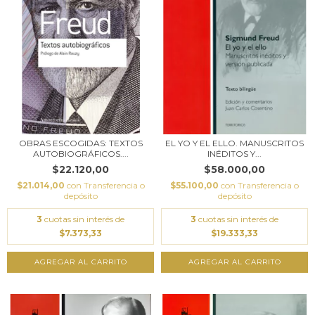
OBRAS ESCOGIDAS: TEXTOS
EL YO Y EL ELLO. MANUSCRITOS
AUTOBIOGRÁFICOS....
INÉDITOS Y...
$22.120,00
$58.000,00
$21.014,00
con
Transferencia o
$55.100,00
con
Transferencia o
depósito
depósito
3
cuotas sin interés de
3
cuotas sin interés de
$7.373,33
$19.333,33
AGREGAR AL CARRITO
AGREGAR AL CARRITO