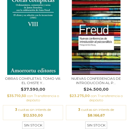
OBRAS COMPLETAS. TOMO VIII.
NUEVAS CONFERENCIAS DE
EL CHISTE Y...
INTRODUCCIÓN AL P...
$37.590,00
$24.500,00
$35.710,50
con
Transferencia o
$23.275,00
con
Transferencia o
depósito
depósito
3
cuotas sin interés de
3
cuotas sin interés de
$12.530,00
$8.166,67
SIN STOCK
SIN STOCK