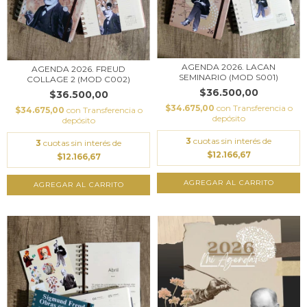
AGENDA 2026. LACAN
AGENDA 2026. FREUD
SEMINARIO (MOD S001)
COLLAGE 2 (MOD C002)
$36.500,00
$36.500,00
$34.675,00
con
Transferencia o
$34.675,00
con
Transferencia o
depósito
depósito
3
cuotas sin interés de
3
cuotas sin interés de
$12.166,67
$12.166,67