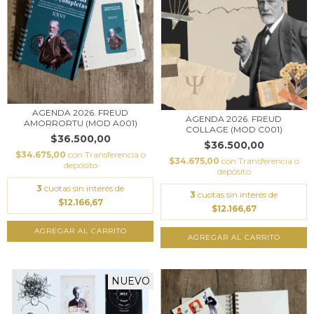
AGENDA 2026. FREUD
AGENDA 2026. FREUD
AMORRORTU (MOD A001)
COLLAGE (MOD C001)
$36.500,00
$36.500,00
$34.675,00
con
Transferencia o
$34.675,00
con
Transferencia o
depósito
depósito
3
cuotas sin interés de
3
cuotas sin interés de
$12.166,67
$12.166,67
NUEVO