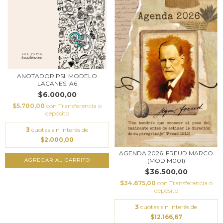
ANOTADOR PSI. MODELO
LACANES. A6
$6.000,00
$5.700,00
con
Transferencia o
depósito
3
cuotas sin interés de
$2.000,00
AGENDA 2026. FREUD MARCO
(MOD M001)
$36.500,00
$34.675,00
con
Transferencia o
depósito
3
cuotas sin interés de
$12.166,67