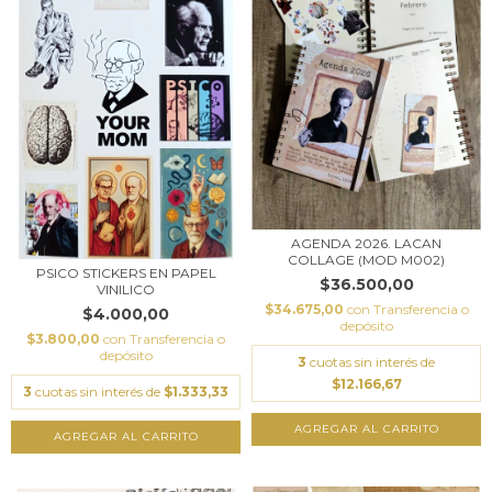
AGENDA 2026. LACAN
COLLAGE (MOD M002)
PSICO STICKERS EN PAPEL
$36.500,00
VINILICO
$34.675,00
con
Transferencia o
$4.000,00
depósito
$3.800,00
con
Transferencia o
depósito
3
cuotas sin interés de
$12.166,67
3
cuotas sin interés de
$1.333,33