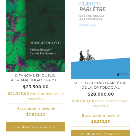
INFANCIAS EN DUELO.
ADRIANA BUGACOFF Y C...
SUJETO CUERPO PARLÊTRE.
$23.500,00
DE LA ONTOLOGÍA...
$22.325,00
con
Transferencia o
$28.000,00
depósito
$26.600,00
con
Transferencia o
depósito
3
cuotas sin interés de
$7.833,33
3
cuotas sin interés de
$9.333,33
AGREGAR AL CARRITO
AGREGAR AL CARRITO