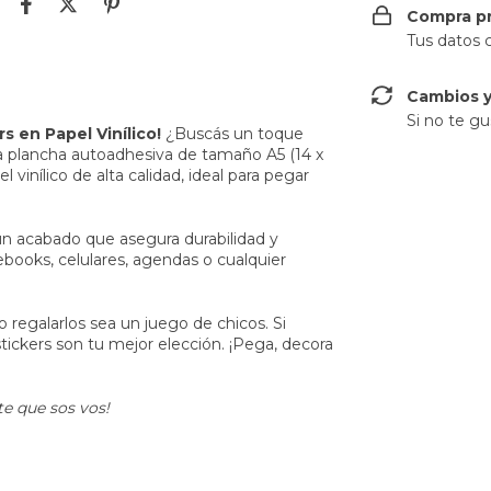
Compra p
Tus datos 
Cambios y
Si no te gu
s en Papel Vinílico!
¿Buscás un toque
sta plancha autoadhesiva de tamaño A5 (14 x
 vinílico de alta calidad, ideal para pegar
e un acabado que asegura durabilidad y
ebooks, celulares, agendas o cualquier
regalarlos sea un juego de chicos. Si
stickers son tu mejor elección. ¡Pega, decora
te que sos vos!