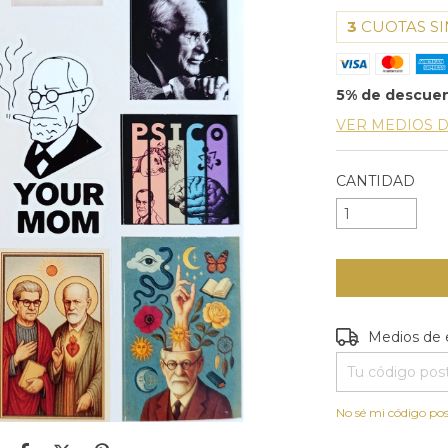
3
CUOTAS SI
5% de descue
VER MEDIOS 
CANTIDAD
Entregas para e
Medios de 
No sé mi código pos