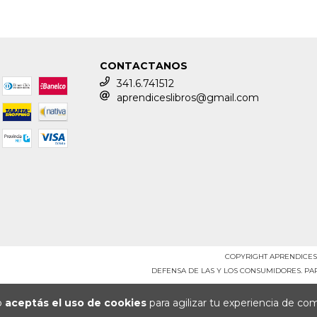
CONTACTANOS
341.6.741512
aprendiceslibros@gmail.com
COPYRIGHT APRENDICES 
DEFENSA DE LAS Y LOS CONSUMIDORES. P
io
aceptás el uso de cookies
para agilizar tu experiencia de co