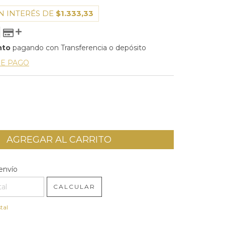
N INTERÉS DE
$1.333,33
nto
pagando con Transferencia o depósito
DE PAGO
l CP:
CAMBIAR CP
envío
CALCULAR
tal