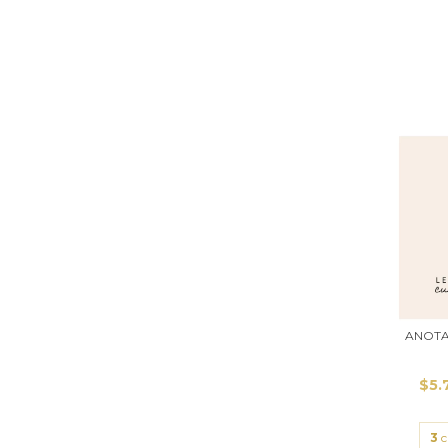
ANOTA
$5.
3
c