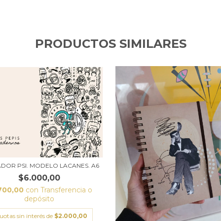
PRODUCTOS SIMILARES
DOR PSI. MODELO LACANES. A6
$6.000,00
700,00
con
Transferencia o
depósito
uotas sin interés de
$2.000,00